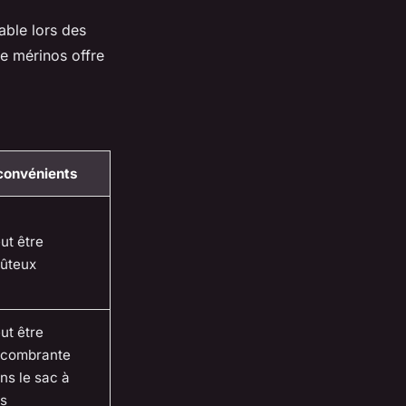
able lors des
ne mérinos offre
convénients
ut être
ûteux
ut être
combrante
ns le sac à
s