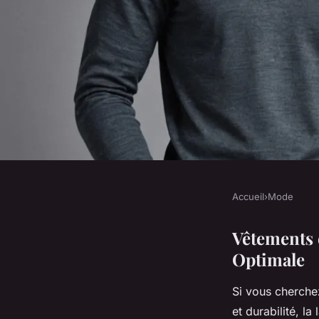
Accueil
›
Mode
MODE
Vêtements en mérino
Vêtements 
Optimale
pour une allure opt
Si vous cherchez
et durabilité, l