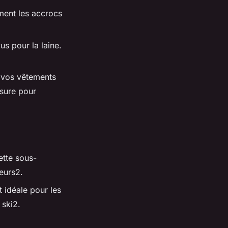
ment les accrocs
s pour la laine.
 vos vêtements
usure pour
ette sous-
eurs2.
t idéale pour les
 ski2.