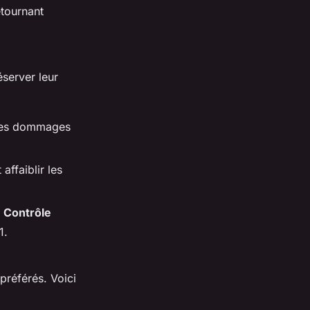
etournant
server leur
 les dommages
 affaiblir les
.
Contrôle
1.
préférés. Voici