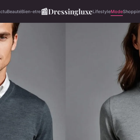
📰
Dressingluxe
ctu
Beauté
Bien-etre
Lifestyle
Mode
Shoppi