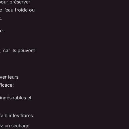
our préserver
de l’eau froide ou
.
e.
t
, car ils peuvent
ver leurs
ficace:
indésirables et
aiblir les fibres.
ez un séchage