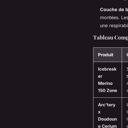
Couche de b
montées. Les
une respirabi
Tableau Compa
Produit
Icebreak
er
Merino
150 Zone
Arc’tery
x
Doudoun
e Cerium