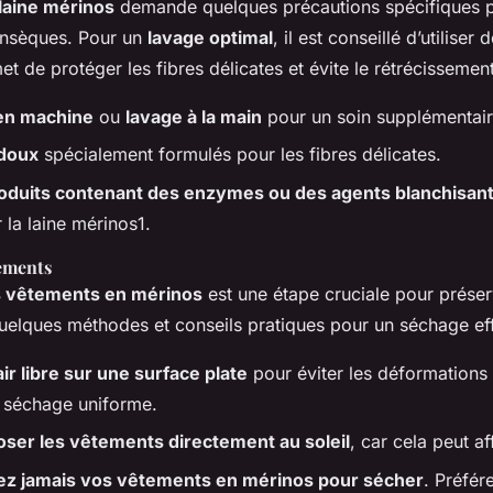
 laine mérinos
demande quelques précautions spécifiques p
rinsèques. Pour un
lavage optimal
, il est conseillé d’utiliser 
et de protéger les fibres délicates et évite le rétrécissement
en machine
ou
lavage à la main
pour un soin supplémentair
doux
spécialement formulés pour les fibres délicates.
roduits contenant des enzymes ou des agents blanchisan
a laine mérinos1.
ements
 vêtements en mérinos
est une étape cruciale pour préser
 quelques méthodes et conseils pratiques pour un séchage ef
ir libre sur une surface plate
pour éviter les déformations 
 séchage uniforme.
oser les vêtements directement au soleil
, car cela peut aff
z jamais vos vêtements en mérinos pour sécher
. Préfér