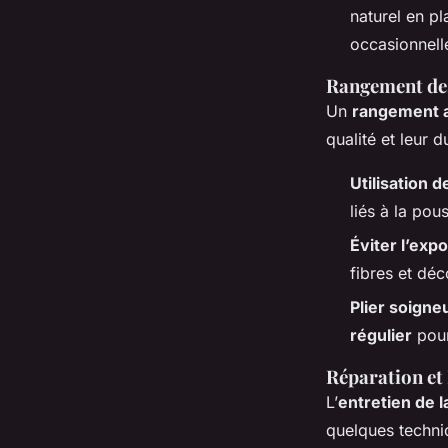
naturel en pl
occasionnell
Rangement de
Un
rangement 
qualité et leur d
Utilisation 
liés à la pous
Éviter l’expo
fibres et déco
Plier soign
régulier
pour
Réparation et
L’
entretien de l
quelques techniq