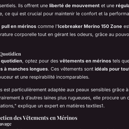
entiels. Ils offrent une
liberté de mouvement
et une
régula
, ce qui est crucial pour maintenir le confort et la perform
n
pull en mérinos
comme l'
Icebreaker Merino 150 Zone
est
rature corporelle tout en gérant les odeurs, grâce au pouvoi
 Quotidien
 quotidien
, optez pour des
vêtements en mérinos
tels qu
s à manches longues
. Ces vêtements sont
idéals pour tou
ouceur et une respirabilité incomparables.
s est particulièrement adaptée aux peaux sensibles grâce à 
airement à d’autres laines plus rugueuses, elle procure un 
tations," explique un expert en matières textiles1.
retien des Vêtements en Mérinos
avage