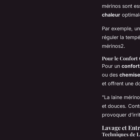
mérinos sont ess
chaleur
optimale
Par exemple, u
réguler la tempé
mérinos2.
Pour le Confort
Pour un
confort
ou des
chemise
et offrent une d
"La laine mérino
et douces. Contr
provoquer d’irri
Lavage et Ent
Techniques de L