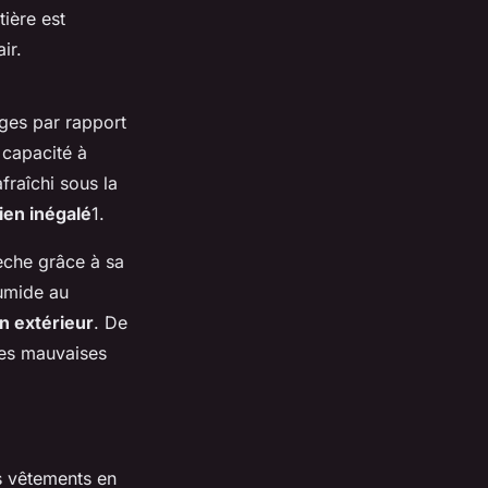
ière est
ir.
ges par rapport
 capacité à
fraîchi sous la
ien inégalé
1.
sèche grâce à sa
humide au
en extérieur
. De
 les mauvaises
s vêtements en