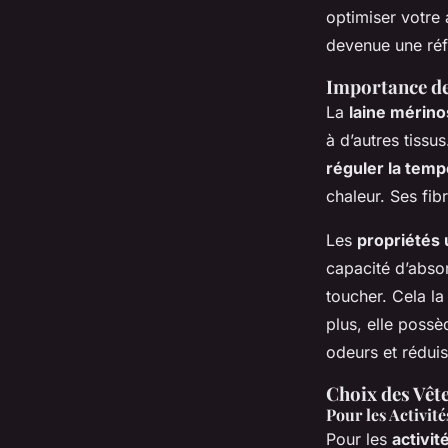
Tiago
•
31 janvier 2025
•
5 min de lecture
optimiser votre 
devenue une réf
Importance de
La
laine mérino
à d’autres tissu
réguler la temp
chaleur. Ses fib
Les
propriétés
capacité d’abso
toucher. Cela l
plus, elle possè
odeurs et réduis
Choix des Vêt
Pour les Activité
Pour les
activit