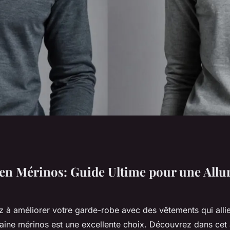
s : guide ultime
en Mérinos: Guide Ultime pour une Allu
imale
 à améliorer votre garde-robe avec des vêtements qui allien
a laine mérinos est une excellente choix. Découvrez dans cet