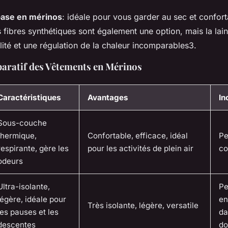
ase en mérinos
: idéale pour vous garder au sec et confort
 fibres synthétiques sont également une option, mais la lai
lité et une régulation de la chaleur incomparables3.
ratif des Vêtements en Mérinos
Caractéristiques
Avantages
In
Sous-couche
thermique,
Confortable, efficace, idéal
Pe
respirante, gère les
pour les activités de plein air
co
odeurs
Ultra-isolante,
Pe
légère, idéale pour
en
Très isolante, légère, versatile
les pauses et les
da
descentes
do