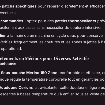
de patchs spécifiques
pour réparer discrètement et efficace
éventuels.
recommandés
: optez pour des
patchs thermocollants
prévu
facilement aux tissus sans nécessiter de couture intensive.
lier
à la main ou en machine en cycle doux pour conserver
Vérifiez fréquemment les coutures et les zones sujettes à l’
 réparations1.
êtements en Mérinos pour Diverses Activités
Randonnée
– Sous-couche Merino 150 Zone
: confortable et efficace, c
ique régule la température corporelle tout en gérant les od
 Doudoune Cerium
: ultra-isolante, cette doudoune légère es
descentes à basse température ou à enfiler sous sa veste de