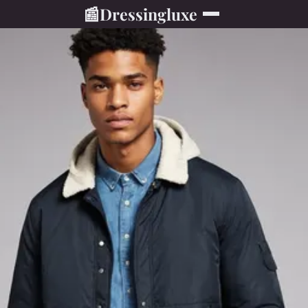
📰
Dressingluxe