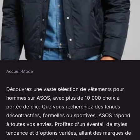
Accueil
›
Mode
MODE
Vêtements asos homme : plus
Découvrez une vaste sélection de vêtements pour
hommes sur ASOS, avec plus de 10 000 choix à
de 10 000 choix à explorer
portée de clic. Que vous recherchiez des tenues
décontractées, formelles ou sportives, ASOS répond
Tiago
•
18 décembre 2024
•
7 min de lecture
à toutes vos envies. Profitez d'un éventail de styles
tendance et d'options variées, allant des marques de