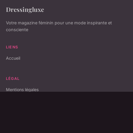
Dressingluxe
Votre magazine féminin pour une mode inspirante et
consciente
LIENS
Accueil
LÉGAL
Mentions légales
Contact
© 2026 Dressingluxe. Tous droits réservés.