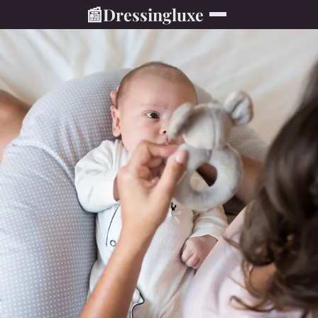
📰
Dressingluxe