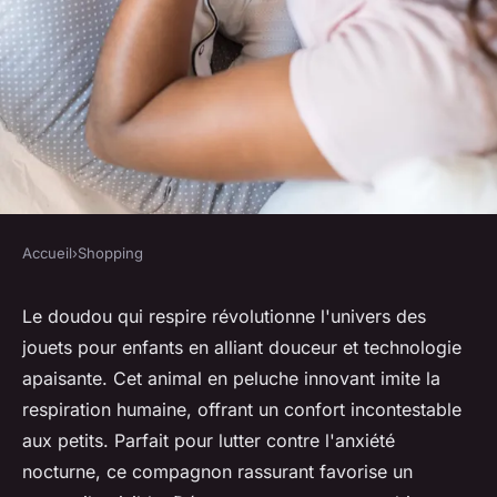
Accueil
›
Shopping
SHOPPING
Découvrez le doudou qui
Le doudou qui respire révolutionne l'univers des
jouets pour enfants en alliant douceur et technologie
respire : douceur et sérénité
apaisante. Cet animal en peluche innovant imite la
garanties
respiration humaine, offrant un confort incontestable
aux petits. Parfait pour lutter contre l'anxiété
Tiago
•
18 décembre 2024
•
11 min de lecture
nocturne, ce compagnon rassurant favorise un