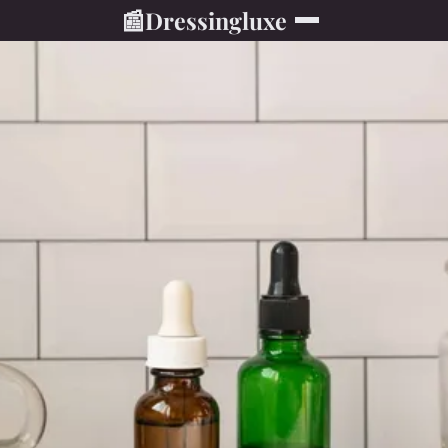
📰
Dressingluxe