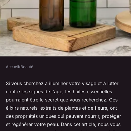
Accueil
›
Beauté
BEAUTÉ
Comment intégrer les huiles
Si vous cherchez à illuminer votre visage et à lutter
contre les signes de l'âge, les huiles essentielles
essentielles dans votre routine
pourraient être le secret que vous recherchez. Ces
de soin anti-âge?
élixirs naturels, extraits de plantes et de fleurs, ont
des propriétés uniques qui peuvent nourrir, protéger
Tiago
•
19 juin 2024
•
5 min de lecture
et régénérer votre peau. Dans cet article, nous vous